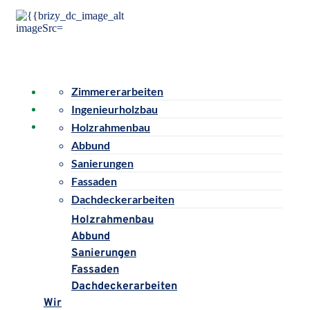
Startseite
Zimmererarbeiten
Holzbau
Wir
Ingenieurholzbau
Jobs
Kontakt
Holzrahmenbau
Abbund
Startseite
Sanierungen
Holzbau
Fassaden
Zimmererarbeiten
Dachdeckerarbeiten
Ingenieurholzbau
Holzrahmenbau
Abbund
Sanierungen
Fassaden
Dachdeckerarbeiten
Wir