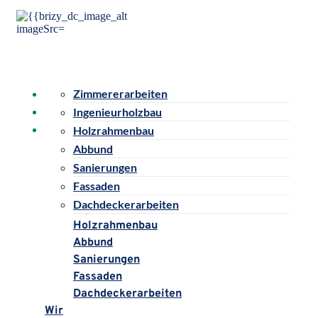
Startseite
Zimmererarbeiten
Holzbau
Wir
Ingenieurholzbau
Jobs
Kontakt
Holzrahmenbau
Abbund
Startseite
Sanierungen
Holzbau
Fassaden
Zimmererarbeiten
Dachdeckerarbeiten
Ingenieurholzbau
Holzrahmenbau
Abbund
Sanierungen
Fassaden
Dachdeckerarbeiten
Wir