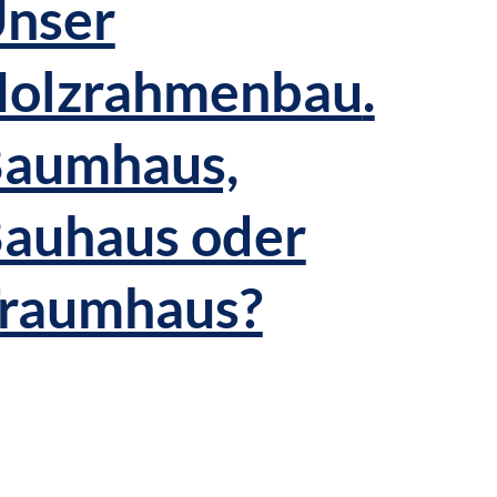
nser
olzrahmenbau
.
aumhaus,
auhaus oder
raumhaus?