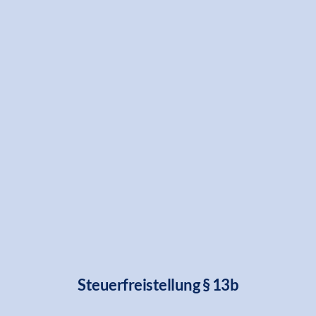
Alles zum Nachlesen, Nachschlagen und 
Weitergeben.
Hier finden Sie unsere Broschüren, Zertifikate, Formulare und 
weitere Unterlagen – sauber sortiert und griffbereit. Ganz wie 
in unserer Werkstatt. 
Steuerfreistellung § 13b