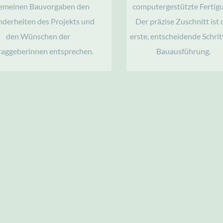
gemeinen Bauvorgaben den 
computergestützte Fertigu
derheiten des Projekts und 
Der präzise Zuschnitt ist d
den Wünschen der 
erste, entscheidende Schritt
raggeberinnen entsprechen. 
Bauausführung. 