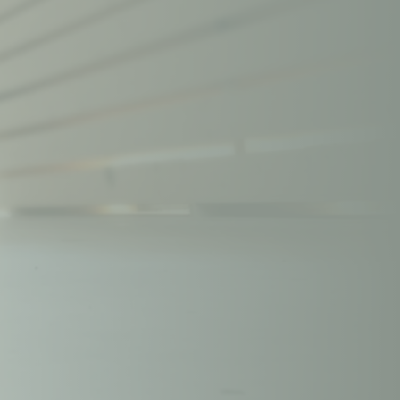
ukunft.
g bodenständig sind: Wir fliegen auf Holz. 
tsweisende Eigenschaften mitbringt und sie über
n-Gebäude oder Gartenbank. 
t, Flexibilität, Nachhaltigkeit. Qualitäten, an 
hmen. Seit mehr als 100 Jahren und in Zukunft. 