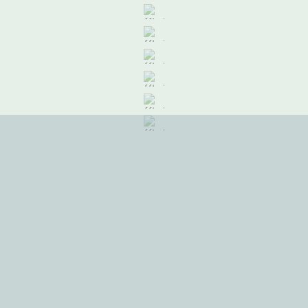
RSTE SE
N BREM
Ein si