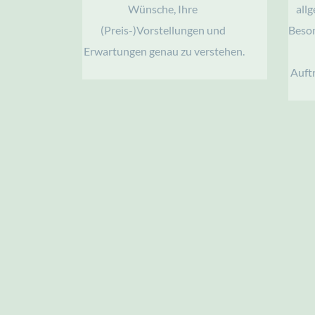
Wünsche, Ihre 
all
(Preis-)Vorstellungen und 
Beson
Erwartungen genau zu verstehen.
Auft