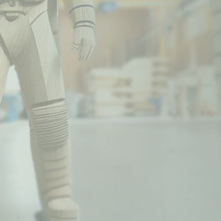
INGENIEURHOLZBAU
Bauen mit Z
Auch wenn wir aus Überzeugun
Weil es so viele gute, zukunf
Jahrzehnte behält– ob Riese
Holz steht bei uns für Stabilitä
denen wir uns ein Beispiel ne