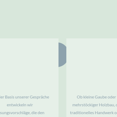
Vom guten Anfang bis zum perfekten Ende – in vier Schritten
2
3
Die Planung
Der Abbund
er Basis unserer Gespräche 
Ob kleine Gaube oder 
entwickeln wir 
mehrstöckiger Holzbau, o
sungsvorschläge, die den 
traditionelles Handwerk o