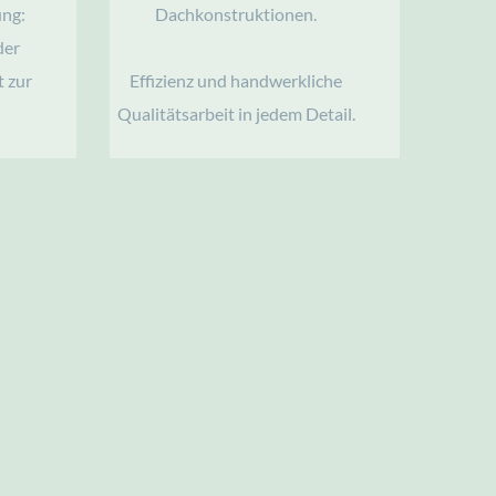
ng: 
Dachkonstruktionen. 
er 
 zur 
Effizienz und handwerkliche 
Qualitätsarbeit in jedem Detail. 